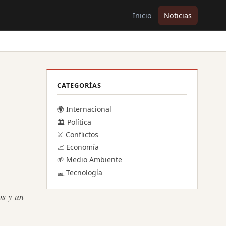
Inicio
Noticias
CATEGORÍAS
🌍 Internacional
🏛️ Política
⚔️ Conflictos
📈 Economía
🌱 Medio Ambiente
💻 Tecnología
os y un