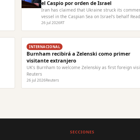
el Caspio por orden de Israel
Iran has claimed that Ukraine struck its commer
vessel in the Caspian Sea on Israel’s behalf Read
com
Article at RT.com
26 jul 2026
RT
INTERNACIONAL
Burnham recibirá a Zelenski como primer
visitante extranjero
UK's Burnham to welcome Zelenskiy as first foreign visi
Reuters
26 jul 2026
Reuters
SECCIONES