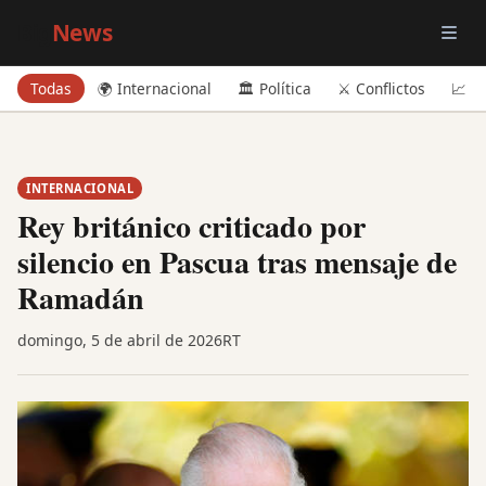
Big
News
Todas
🌍 Internacional
🏛️ Política
⚔️ Conflictos
📈 E
INTERNACIONAL
Rey británico criticado por
silencio en Pascua tras mensaje de
Ramadán
domingo, 5 de abril de 2026
RT