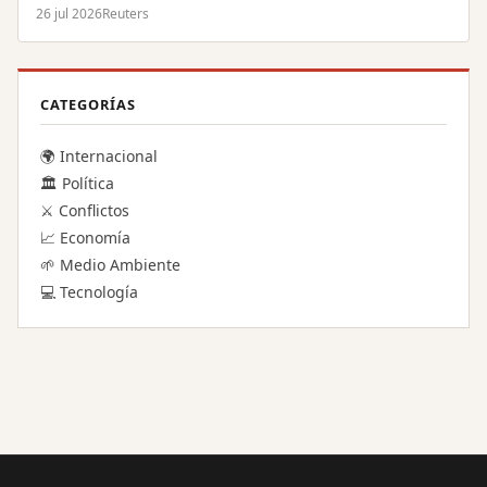
26 jul 2026
Reuters
CATEGORÍAS
🌍 Internacional
🏛️ Política
⚔️ Conflictos
📈 Economía
🌱 Medio Ambiente
💻 Tecnología