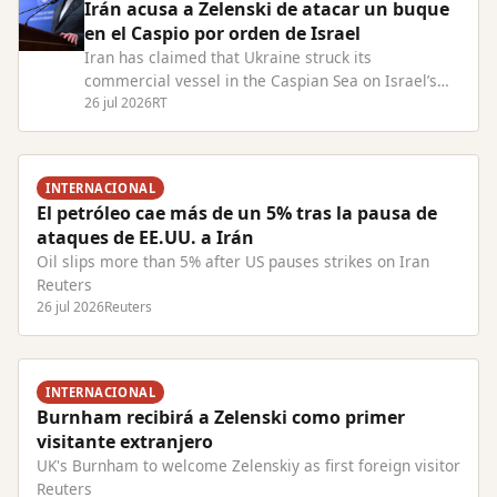
Irán acusa a Zelenski de atacar un buque
en el Caspio por orden de Israel
Iran has claimed that Ukraine struck its
commercial vessel in the Caspian Sea on Israel’s
behalf Read Full Article at RT.com
26 jul 2026
RT
INTERNACIONAL
El petróleo cae más de un 5% tras la pausa de
ataques de EE.UU. a Irán
Oil slips more than 5% after US pauses strikes on Iran
Reuters
26 jul 2026
Reuters
INTERNACIONAL
Burnham recibirá a Zelenski como primer
visitante extranjero
UK's Burnham to welcome Zelenskiy as first foreign visitor
Reuters