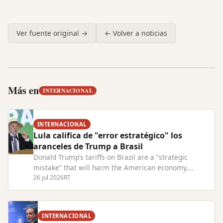
Ver fuente original →
← Volver a noticias
Más en
INTERNACIONAL
INTERNACIONAL
Lula califica de "error estratégico" los
aranceles de Trump a Brasil
Donald Trump’s tariffs on Brazil are a “strategic
mistake” that will harm the American economy,
President Lula has warned. Read Full Article at
26 jul 2026
RT
RT.com
INTERNACIONAL