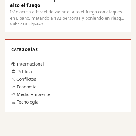
alto el fuego
Irán acusa a Israel de violar el alto el fuego con ataques
en Líbano, matando a 182 personas y poniendo en riesgo
las negociaciones de paz.
9 abr 2026
BigNews
CATEGORÍAS
🌍 Internacional
🏛️ Política
⚔️ Conflictos
📈 Economía
🌱 Medio Ambiente
💻 Tecnología