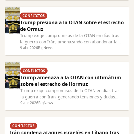
CONFLICTOS
Trump presiona a la OTAN sobre el estrecho
de Ormuz
Trump exige compromisos de la OTAN en días tras
la guerra con Irán, amenazando con abandonar la
alianza y criticando la falta de apoyo europeo.
9 abr 2026
BigNews
CONFLICTOS
Trump amenaza a la OTAN con ultimátum
sobre el estrecho de Hormuz
Trump exige compromisos de la OTAN en días tras
la guerra con Irán, generando tensiones y dudas
sobre la continuidad de EE.UU. en la alianza.
9 abr 2026
BigNews
CONFLICTOS
Irán condena ataques israelíes en Líbano tras