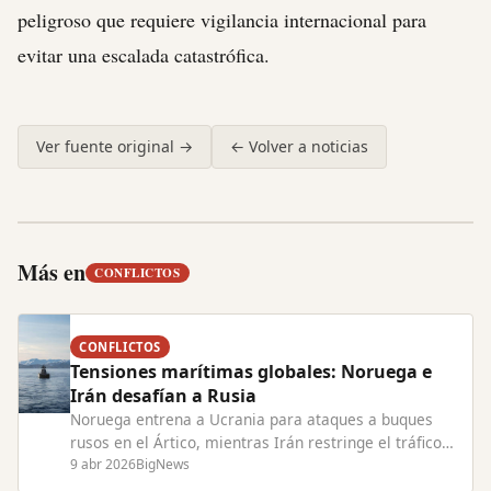
peligroso que requiere vigilancia internacional para
evitar una escalada catastrófica.
Ver fuente original →
← Volver a noticias
Más en
CONFLICTOS
CONFLICTOS
Tensiones marítimas globales: Noruega e
Irán desafían a Rusia
Noruega entrena a Ucrania para ataques a buques
rusos en el Ártico, mientras Irán restringe el tráfico
en el Estrecho de Ormuz, elevando riesgos de
9 abr 2026
BigNews
conflicto.