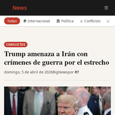
Big
News
Todas
🌍 Internacional
🏛️ Política
⚔️ Conflictos
📈 E
CONFLICTOS
Trump amenaza a Irán con
crímenes de guerra por el estrecho
domingo, 5 de abril de 2026
BigNews
por
RT