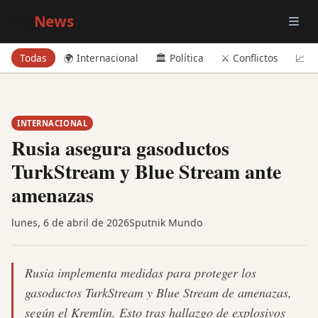
Big
News
Todas
🌍 Internacional
🏛️ Política
⚔️ Conflictos
📈 E
INTERNACIONAL
Rusia asegura gasoductos
TurkStream y Blue Stream ante
amenazas
lunes, 6 de abril de 2026
Sputnik Mundo
Rusia implementa medidas para proteger los
gasoductos TurkStream y Blue Stream de amenazas,
según el Kremlin. Esto tras hallazgo de explosivos