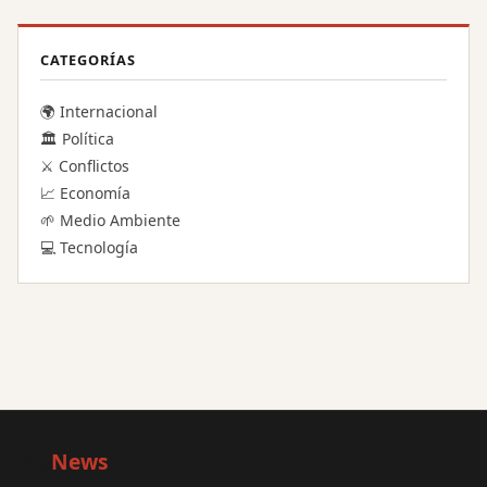
CATEGORÍAS
🌍 Internacional
🏛️ Política
⚔️ Conflictos
📈 Economía
🌱 Medio Ambiente
💻 Tecnología
Big
News