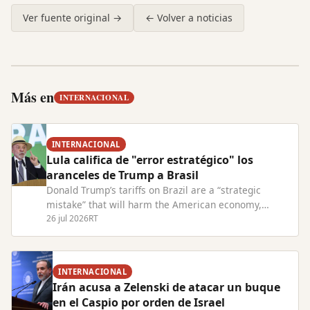
Ver fuente original →
← Volver a noticias
Más en
INTERNACIONAL
INTERNACIONAL
Lula califica de "error estratégico" los
aranceles de Trump a Brasil
Donald Trump’s tariffs on Brazil are a “strategic
mistake” that will harm the American economy,
President Lula has warned. Read Full Article at
26 jul 2026
RT
RT.com
INTERNACIONAL
Irán acusa a Zelenski de atacar un buque
en el Caspio por orden de Israel