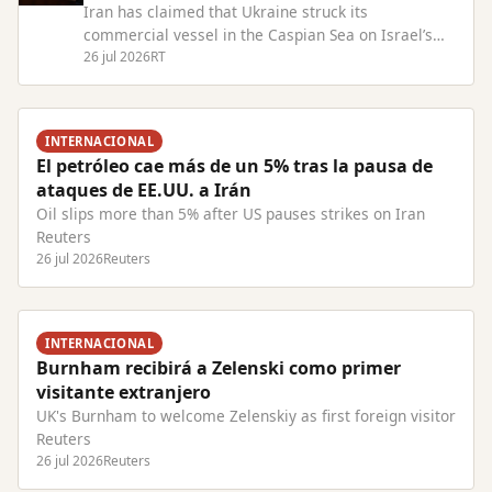
Iran has claimed that Ukraine struck its
commercial vessel in the Caspian Sea on Israel’s
behalf Read Full Article at RT.com
26 jul 2026
RT
INTERNACIONAL
El petróleo cae más de un 5% tras la pausa de
ataques de EE.UU. a Irán
Oil slips more than 5% after US pauses strikes on Iran
Reuters
26 jul 2026
Reuters
INTERNACIONAL
Burnham recibirá a Zelenski como primer
visitante extranjero
UK's Burnham to welcome Zelenskiy as first foreign visitor
Reuters
26 jul 2026
Reuters