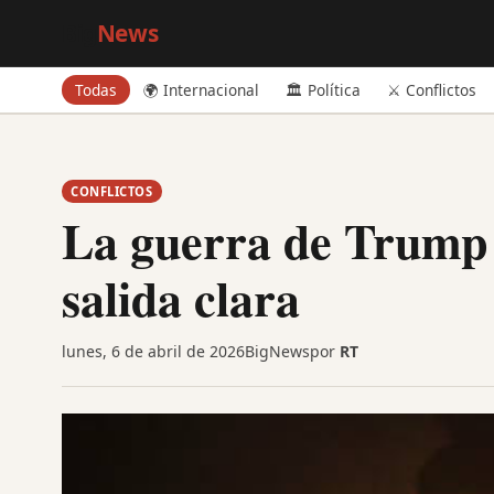
Big
News
Todas
🌍 Internacional
🏛️ Política
⚔️ Conflictos
CONFLICTOS
La guerra de Trump c
salida clara
lunes, 6 de abril de 2026
BigNews
por
RT