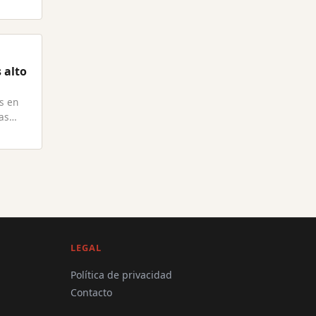
 alto
es en
as
LEGAL
Política de privacidad
Contacto