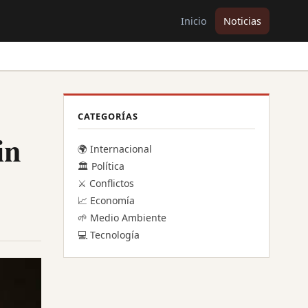
Inicio
Noticias
CATEGORÍAS
in
🌍 Internacional
🏛️ Política
⚔️ Conflictos
📈 Economía
🌱 Medio Ambiente
💻 Tecnología