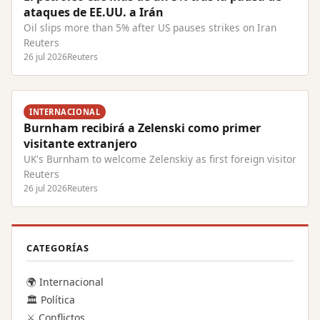
ataques de EE.UU. a Irán
Oil slips more than 5% after US pauses strikes on Iran
Reuters
26 jul 2026
Reuters
INTERNACIONAL
Burnham recibirá a Zelenski como primer
visitante extranjero
UK's Burnham to welcome Zelenskiy as first foreign visitor
Reuters
26 jul 2026
Reuters
CATEGORÍAS
🌍 Internacional
🏛️ Política
⚔️ Conflictos