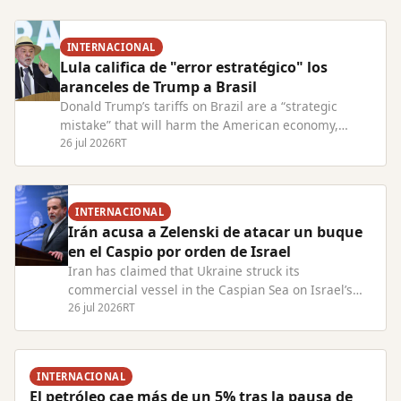
INTERNACIONAL
Lula califica de "error estratégico" los
aranceles de Trump a Brasil
Donald Trump’s tariffs on Brazil are a “strategic
mistake” that will harm the American economy,
President Lula has warned. Read Full Article at
26 jul 2026
RT
RT.com
INTERNACIONAL
Irán acusa a Zelenski de atacar un buque
en el Caspio por orden de Israel
Iran has claimed that Ukraine struck its
commercial vessel in the Caspian Sea on Israel’s
behalf Read Full Article at RT.com
26 jul 2026
RT
INTERNACIONAL
El petróleo cae más de un 5% tras la pausa de