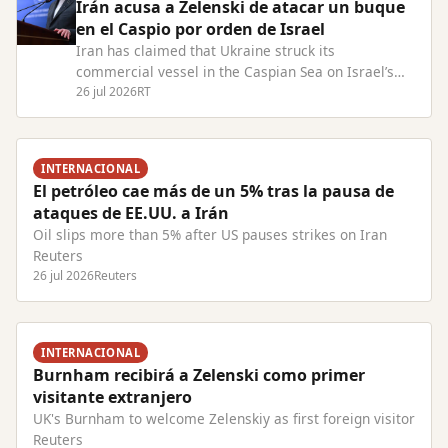
Irán acusa a Zelenski de atacar un buque
en el Caspio por orden de Israel
Iran has claimed that Ukraine struck its
commercial vessel in the Caspian Sea on Israel’s
behalf Read Full Article at RT.com
26 jul 2026
RT
INTERNACIONAL
El petróleo cae más de un 5% tras la pausa de
ataques de EE.UU. a Irán
Oil slips more than 5% after US pauses strikes on Iran
Reuters
26 jul 2026
Reuters
INTERNACIONAL
Burnham recibirá a Zelenski como primer
visitante extranjero
UK's Burnham to welcome Zelenskiy as first foreign visitor
Reuters