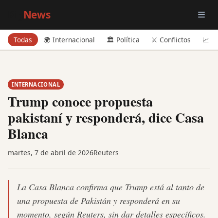
Big
News
Todas
🌍 Internacional
🏛️ Política
⚔️ Conflictos
📈 E
INTERNACIONAL
Trump conoce propuesta
pakistaní y responderá, dice Casa
Blanca
martes, 7 de abril de 2026
Reuters
La Casa Blanca confirma que Trump está al tanto de
una propuesta de Pakistán y responderá en su
momento, según Reuters, sin dar detalles específicos.