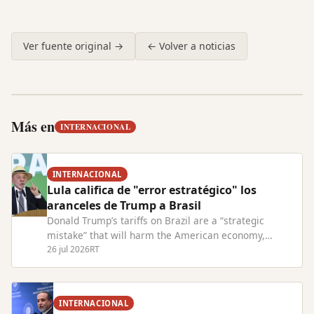
Ver fuente original →
← Volver a noticias
Más en
INTERNACIONAL
INTERNACIONAL
Lula califica de "error estratégico" los
aranceles de Trump a Brasil
Donald Trump’s tariffs on Brazil are a “strategic
mistake” that will harm the American economy,
President Lula has warned. Read Full Article at
26 jul 2026
RT
RT.com
INTERNACIONAL