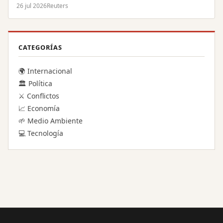
26 jul 2026
Reuters
CATEGORÍAS
🌍 Internacional
🏛️ Política
⚔️ Conflictos
📈 Economía
🌱 Medio Ambiente
💻 Tecnología