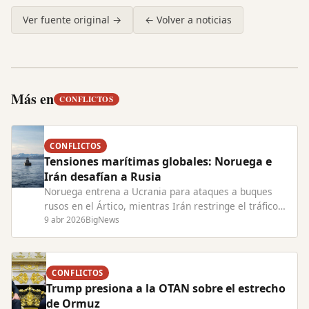
Ver fuente original →
← Volver a noticias
Más en
CONFLICTOS
CONFLICTOS
Tensiones marítimas globales: Noruega e
Irán desafían a Rusia
Noruega entrena a Ucrania para ataques a buques
rusos en el Ártico, mientras Irán restringe el tráfico
en el Estrecho de Ormuz, elevando riesgos de
9 abr 2026
BigNews
conflicto.
CONFLICTOS
Trump presiona a la OTAN sobre el estrecho
de Ormuz