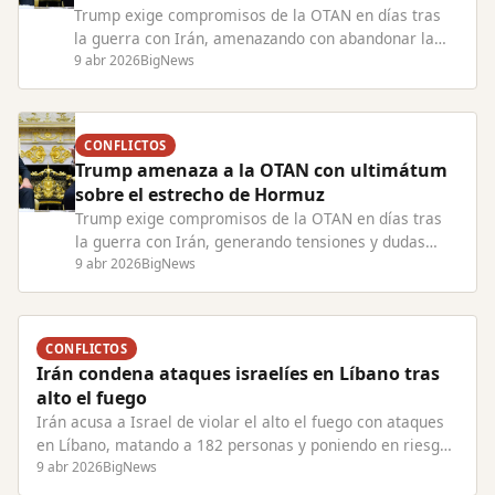
Trump exige compromisos de la OTAN en días tras
la guerra con Irán, amenazando con abandonar la
alianza y criticando la falta de apoyo europeo.
9 abr 2026
BigNews
CONFLICTOS
Trump amenaza a la OTAN con ultimátum
sobre el estrecho de Hormuz
Trump exige compromisos de la OTAN en días tras
la guerra con Irán, generando tensiones y dudas
sobre la continuidad de EE.UU. en la alianza.
9 abr 2026
BigNews
CONFLICTOS
Irán condena ataques israelíes en Líbano tras
alto el fuego
Irán acusa a Israel de violar el alto el fuego con ataques
en Líbano, matando a 182 personas y poniendo en riesgo
las negociaciones de paz.
9 abr 2026
BigNews