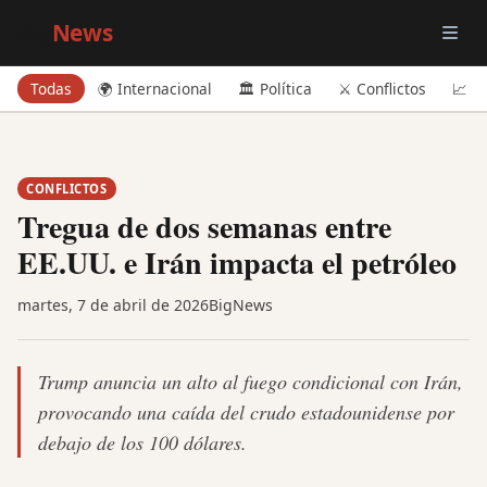
Big
News
Todas
🌍 Internacional
🏛️ Política
⚔️ Conflictos
📈 E
CONFLICTOS
Tregua de dos semanas entre
EE.UU. e Irán impacta el petróleo
martes, 7 de abril de 2026
BigNews
Trump anuncia un alto al fuego condicional con Irán,
provocando una caída del crudo estadounidense por
debajo de los 100 dólares.