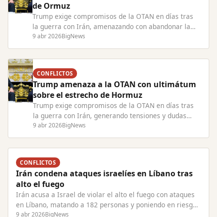
de Ormuz
Trump exige compromisos de la OTAN en días tras
la guerra con Irán, amenazando con abandonar la
alianza y criticando la falta de apoyo europeo.
9 abr 2026
BigNews
CONFLICTOS
Trump amenaza a la OTAN con ultimátum
sobre el estrecho de Hormuz
Trump exige compromisos de la OTAN en días tras
la guerra con Irán, generando tensiones y dudas
sobre la continuidad de EE.UU. en la alianza.
9 abr 2026
BigNews
CONFLICTOS
Irán condena ataques israelíes en Líbano tras
alto el fuego
Irán acusa a Israel de violar el alto el fuego con ataques
en Líbano, matando a 182 personas y poniendo en riesgo
las negociaciones de paz.
9 abr 2026
BigNews