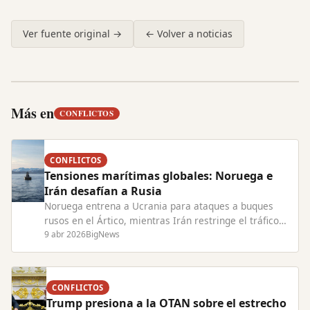
Ver fuente original →
← Volver a noticias
Más en
CONFLICTOS
CONFLICTOS
Tensiones marítimas globales: Noruega e
Irán desafían a Rusia
Noruega entrena a Ucrania para ataques a buques
rusos en el Ártico, mientras Irán restringe el tráfico
en el Estrecho de Ormuz, elevando riesgos de
9 abr 2026
BigNews
conflicto.
CONFLICTOS
Trump presiona a la OTAN sobre el estrecho