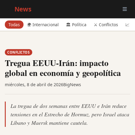
Big
News
Todas
🌍 Internacional
🏛️ Política
⚔️ Conflictos
📈 E
CONFLICTOS
Tregua EEUU-Irán: impacto
global en economía y geopolítica
miércoles, 8 de abril de 2026
BigNews
La tregua de dos semanas entre EEUU e Irán reduce
tensiones en el Estrecho de Hormuz, pero Israel ataca
Líbano y Maersk mantiene cautela.