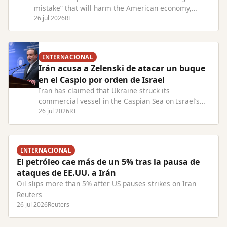
mistake” that will harm the American economy,
President Lula has warned. Read Full Article at
26 jul 2026
RT
RT.com
INTERNACIONAL
Irán acusa a Zelenski de atacar un buque
en el Caspio por orden de Israel
Iran has claimed that Ukraine struck its
commercial vessel in the Caspian Sea on Israel’s
behalf Read Full Article at RT.com
26 jul 2026
RT
INTERNACIONAL
El petróleo cae más de un 5% tras la pausa de
ataques de EE.UU. a Irán
Oil slips more than 5% after US pauses strikes on Iran
Reuters
26 jul 2026
Reuters