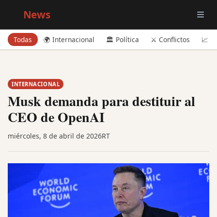
Big
News
Todas
🌍 Internacional
🏛️ Política
⚔️ Conflictos
📈 E
INTERNACIONAL
Musk demanda para destituir al
CEO de OpenAI
miércoles, 8 de abril de 2026
RT