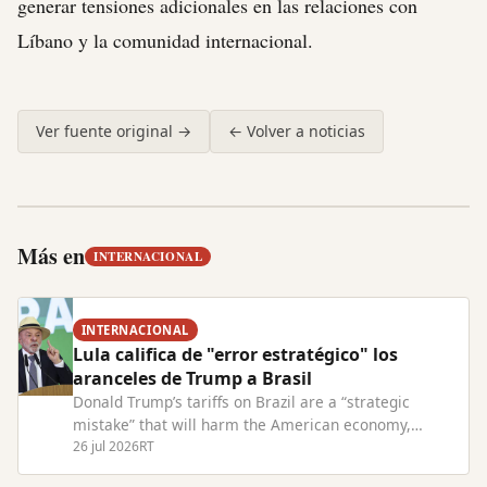
generar tensiones adicionales en las relaciones con
Líbano y la comunidad internacional.
Ver fuente original →
← Volver a noticias
Más en
INTERNACIONAL
INTERNACIONAL
Lula califica de "error estratégico" los
aranceles de Trump a Brasil
Donald Trump’s tariffs on Brazil are a “strategic
mistake” that will harm the American economy,
President Lula has warned. Read Full Article at
26 jul 2026
RT
RT.com