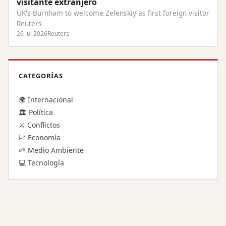
visitante extranjero
UK's Burnham to welcome Zelenskiy as first foreign visitor
Reuters
26 jul 2026
Reuters
CATEGORÍAS
🌍 Internacional
🏛️ Política
⚔️ Conflictos
📈 Economía
🌱 Medio Ambiente
💻 Tecnología