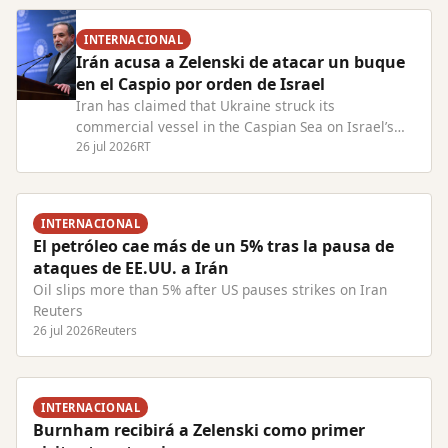
INTERNACIONAL
Irán acusa a Zelenski de atacar un buque
en el Caspio por orden de Israel
Iran has claimed that Ukraine struck its
commercial vessel in the Caspian Sea on Israel’s
behalf Read Full Article at RT.com
26 jul 2026
RT
INTERNACIONAL
El petróleo cae más de un 5% tras la pausa de
ataques de EE.UU. a Irán
Oil slips more than 5% after US pauses strikes on Iran
Reuters
26 jul 2026
Reuters
INTERNACIONAL
Burnham recibirá a Zelenski como primer