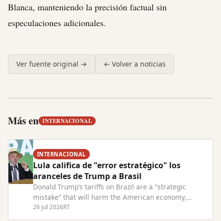
Blanca, manteniendo la precisión factual sin
especulaciones adicionales.
Ver fuente original →
← Volver a noticias
Más en
INTERNACIONAL
INTERNACIONAL
Lula califica de "error estratégico" los
aranceles de Trump a Brasil
Donald Trump’s tariffs on Brazil are a “strategic
mistake” that will harm the American economy,
President Lula has warned. Read Full Article at
26 jul 2026
RT
RT.com