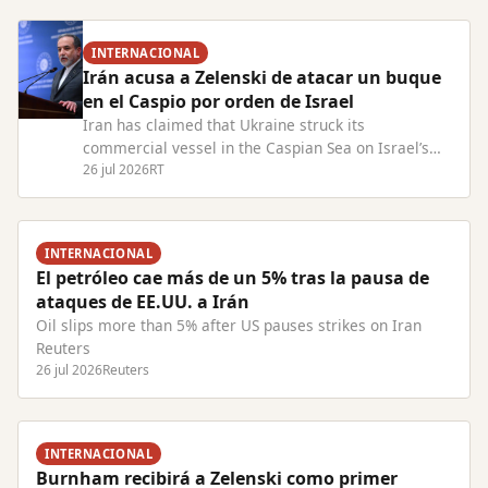
INTERNACIONAL
Irán acusa a Zelenski de atacar un buque
en el Caspio por orden de Israel
Iran has claimed that Ukraine struck its
commercial vessel in the Caspian Sea on Israel’s
behalf Read Full Article at RT.com
26 jul 2026
RT
INTERNACIONAL
El petróleo cae más de un 5% tras la pausa de
ataques de EE.UU. a Irán
Oil slips more than 5% after US pauses strikes on Iran
Reuters
26 jul 2026
Reuters
INTERNACIONAL
Burnham recibirá a Zelenski como primer