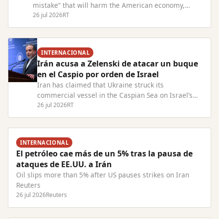
mistake” that will harm the American economy,
President Lula has warned. Read Full Article at
26 jul 2026
RT
RT.com
INTERNACIONAL
Irán acusa a Zelenski de atacar un buque
en el Caspio por orden de Israel
Iran has claimed that Ukraine struck its
commercial vessel in the Caspian Sea on Israel’s
behalf Read Full Article at RT.com
26 jul 2026
RT
INTERNACIONAL
El petróleo cae más de un 5% tras la pausa de
ataques de EE.UU. a Irán
Oil slips more than 5% after US pauses strikes on Iran
Reuters
26 jul 2026
Reuters