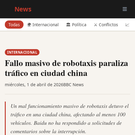
Big
News
Todas
🌍 Internacional
🏛️ Política
⚔️ Conflictos
📈 E
INTERNACIONAL
Fallo masivo de robotaxis paraliza
tráfico en ciudad china
miércoles, 1 de abril de 2026
BBC News
Un mal funcionamiento masivo de robotaxis detuvo el
tráfico en una ciudad china, afectando al menos 100
vehículos. Baidu no ha respondido a solicitudes de
comentarios sobre la interrupción.