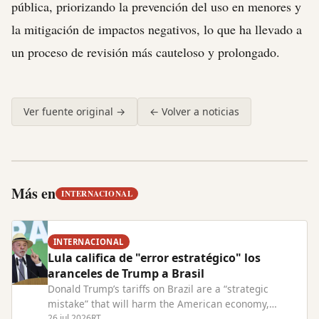
pública, priorizando la prevención del uso en menores y
la mitigación de impactos negativos, lo que ha llevado a
un proceso de revisión más cauteloso y prolongado.
Ver fuente original →
← Volver a noticias
Más en
INTERNACIONAL
INTERNACIONAL
Lula califica de "error estratégico" los
aranceles de Trump a Brasil
Donald Trump’s tariffs on Brazil are a “strategic
mistake” that will harm the American economy,
President Lula has warned. Read Full Article at
26 jul 2026
RT