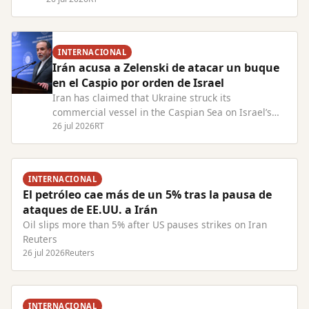
RT.com
INTERNACIONAL
Irán acusa a Zelenski de atacar un buque
en el Caspio por orden de Israel
Iran has claimed that Ukraine struck its
commercial vessel in the Caspian Sea on Israel’s
behalf Read Full Article at RT.com
26 jul 2026
RT
INTERNACIONAL
El petróleo cae más de un 5% tras la pausa de
ataques de EE.UU. a Irán
Oil slips more than 5% after US pauses strikes on Iran
Reuters
26 jul 2026
Reuters
INTERNACIONAL