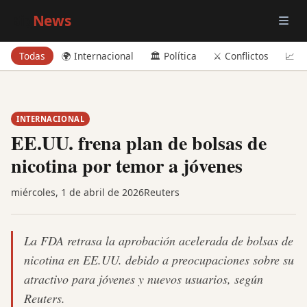
Big
News
Todas
🌍 Internacional
🏛️ Política
⚔️ Conflictos
📈 E
INTERNACIONAL
EE.UU. frena plan de bolsas de
nicotina por temor a jóvenes
miércoles, 1 de abril de 2026
Reuters
La FDA retrasa la aprobación acelerada de bolsas de
nicotina en EE.UU. debido a preocupaciones sobre su
atractivo para jóvenes y nuevos usuarios, según
Reuters.