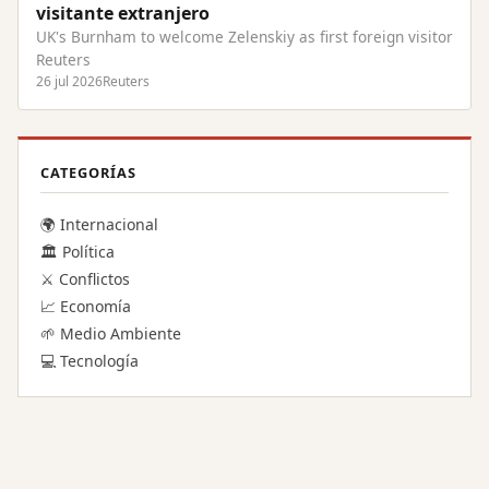
visitante extranjero
UK's Burnham to welcome Zelenskiy as first foreign visitor
Reuters
26 jul 2026
Reuters
CATEGORÍAS
🌍 Internacional
🏛️ Política
⚔️ Conflictos
📈 Economía
🌱 Medio Ambiente
💻 Tecnología