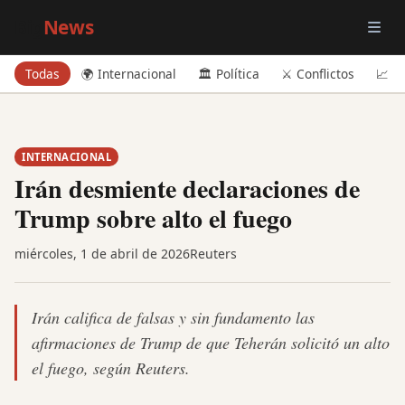
Big
News
Todas
🌍 Internacional
🏛️ Política
⚔️ Conflictos
📈 E
INTERNACIONAL
Irán desmiente declaraciones de
Trump sobre alto el fuego
miércoles, 1 de abril de 2026
Reuters
Irán califica de falsas y sin fundamento las
afirmaciones de Trump de que Teherán solicitó un alto
el fuego, según Reuters.