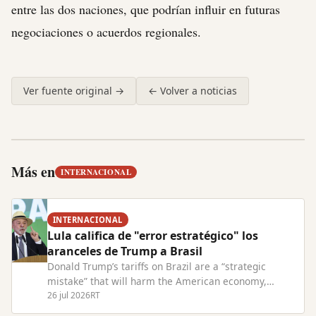
entre las dos naciones, que podrían influir en futuras
negociaciones o acuerdos regionales.
Ver fuente original →
← Volver a noticias
Más en
INTERNACIONAL
INTERNACIONAL
Lula califica de "error estratégico" los
aranceles de Trump a Brasil
Donald Trump’s tariffs on Brazil are a “strategic
mistake” that will harm the American economy,
President Lula has warned. Read Full Article at
26 jul 2026
RT
RT.com