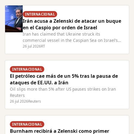
INTERNACIONAL
Irán acusa a Zelenski de atacar un buque
en el Caspio por orden de Israel
Iran has claimed that Ukraine struck its
commercial vessel in the Caspian Sea on Israel’s
behalf Read Full Article at RT.com
26 jul 2026
RT
INTERNACIONAL
El petróleo cae más de un 5% tras la pausa de
ataques de EE.UU. a Irán
Oil slips more than 5% after US pauses strikes on Iran
Reuters
26 jul 2026
Reuters
INTERNACIONAL
Burnham recibirá a Zelenski como primer