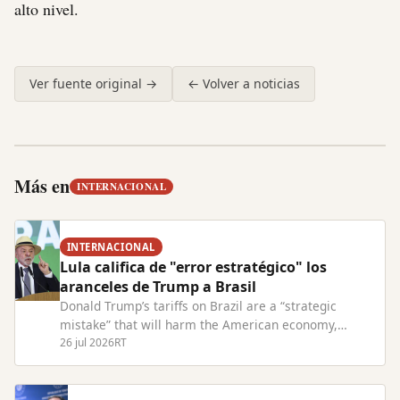
alto nivel.
Ver fuente original →
← Volver a noticias
Más en
INTERNACIONAL
INTERNACIONAL
Lula califica de "error estratégico" los
aranceles de Trump a Brasil
Donald Trump’s tariffs on Brazil are a “strategic
mistake” that will harm the American economy,
President Lula has warned. Read Full Article at
26 jul 2026
RT
RT.com