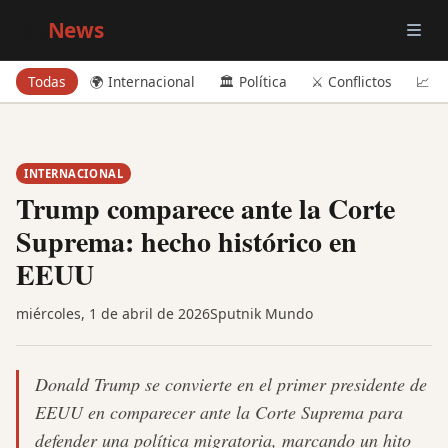
Big
News
Todas
🌍 Internacional
🏛️ Política
⚔️ Conflictos
📈 E
INTERNACIONAL
Trump comparece ante la Corte
Suprema: hecho histórico en
EEUU
miércoles, 1 de abril de 2026
Sputnik Mundo
Donald Trump se convierte en el primer presidente de
EEUU en comparecer ante la Corte Suprema para
defender una política migratoria, marcando un hito