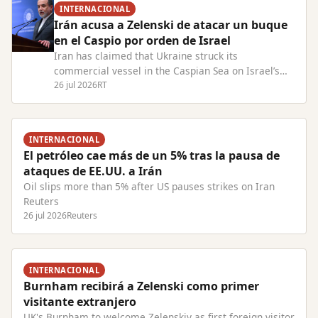
INTERNACIONAL
Irán acusa a Zelenski de atacar un buque
en el Caspio por orden de Israel
Iran has claimed that Ukraine struck its
commercial vessel in the Caspian Sea on Israel’s
behalf Read Full Article at RT.com
26 jul 2026
RT
INTERNACIONAL
El petróleo cae más de un 5% tras la pausa de
ataques de EE.UU. a Irán
Oil slips more than 5% after US pauses strikes on Iran
Reuters
26 jul 2026
Reuters
INTERNACIONAL
Burnham recibirá a Zelenski como primer
visitante extranjero
UK's Burnham to welcome Zelenskiy as first foreign visitor