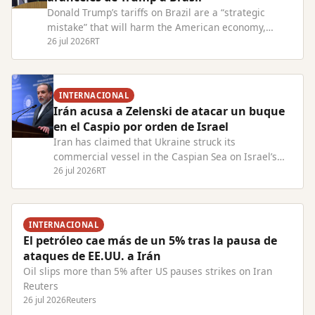
Donald Trump’s tariffs on Brazil are a “strategic
mistake” that will harm the American economy,
President Lula has warned. Read Full Article at
26 jul 2026
RT
RT.com
INTERNACIONAL
Irán acusa a Zelenski de atacar un buque
en el Caspio por orden de Israel
Iran has claimed that Ukraine struck its
commercial vessel in the Caspian Sea on Israel’s
behalf Read Full Article at RT.com
26 jul 2026
RT
INTERNACIONAL
El petróleo cae más de un 5% tras la pausa de
ataques de EE.UU. a Irán
Oil slips more than 5% after US pauses strikes on Iran
Reuters
26 jul 2026
Reuters