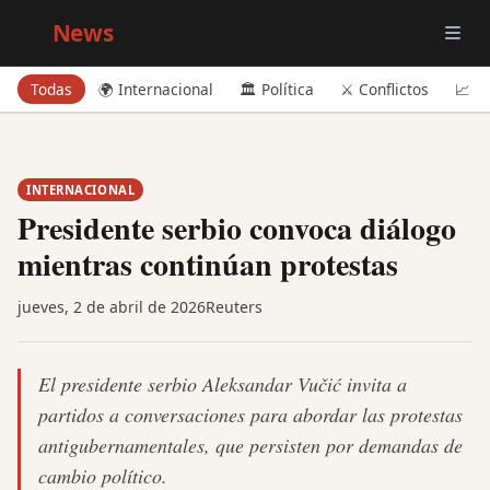
Big
News
Todas
🌍 Internacional
🏛️ Política
⚔️ Conflictos
📈 E
INTERNACIONAL
Presidente serbio convoca diálogo
mientras continúan protestas
jueves, 2 de abril de 2026
Reuters
El presidente serbio Aleksandar Vučić invita a
partidos a conversaciones para abordar las protestas
antigubernamentales, que persisten por demandas de
cambio político.