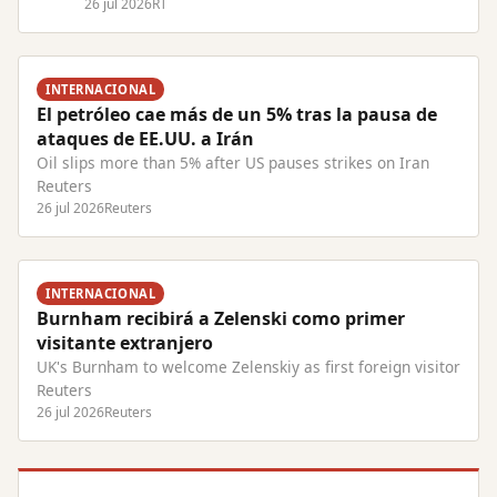
behalf Read Full Article at RT.com
26 jul 2026
RT
INTERNACIONAL
El petróleo cae más de un 5% tras la pausa de
ataques de EE.UU. a Irán
Oil slips more than 5% after US pauses strikes on Iran
Reuters
26 jul 2026
Reuters
INTERNACIONAL
Burnham recibirá a Zelenski como primer
visitante extranjero
UK's Burnham to welcome Zelenskiy as first foreign visitor
Reuters
26 jul 2026
Reuters