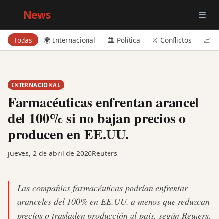
Big
News
Todas
🌍 Internacional
🏛️ Política
⚔️ Conflictos
📈 E
INTERNACIONAL
Farmacéuticas enfrentan arancel
del 100% si no bajan precios o
producen en EE.UU.
jueves, 2 de abril de 2026
Reuters
Las compañías farmacéuticas podrían enfrentar
aranceles del 100% en EE.UU. a menos que reduzcan
precios o trasladen producción al país, según Reuters.