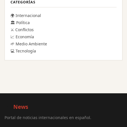
CATEGORÍAS
🌍 Internacional
🏛️ Política
⚔️ Conflictos
📈 Economía
🌱 Medio Ambiente
💻 Tecnología
Big
News
Portal de noticias internacionales en español.