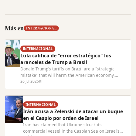
Más en
INTERNACIONAL
INTERNACIONAL
Lula califica de "error estratégico" los
aranceles de Trump a Brasil
Donald Trump’s tariffs on Brazil are a “strategic
mistake” that will harm the American economy,
President Lula has warned. Read Full Article at
26 jul 2026
RT
RT.com
INTERNACIONAL
Irán acusa a Zelenski de atacar un buque
en el Caspio por orden de Israel
Iran has claimed that Ukraine struck its
commercial vessel in the Caspian Sea on Israel’s