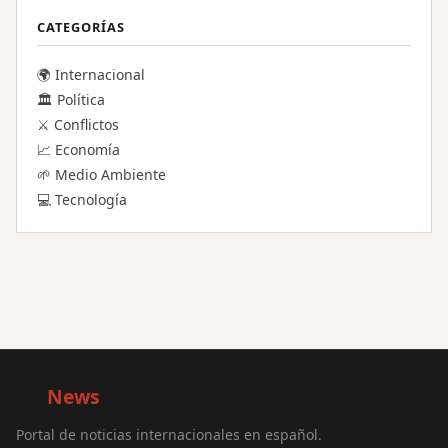
CATEGORÍAS
🌍 Internacional
🏛️ Política
⚔️ Conflictos
📈 Economía
🌱 Medio Ambiente
💻 Tecnología
Big
News
Portal de noticias internacionales en español.