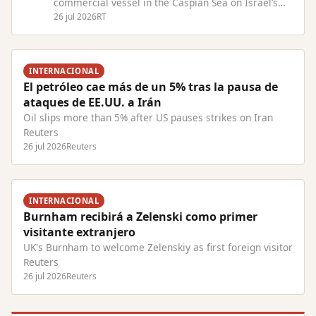
commercial vessel in the Caspian Sea on Israel’s
behalf Read Full Article at RT.com
26 jul 2026
RT
INTERNACIONAL
El petróleo cae más de un 5% tras la pausa de
ataques de EE.UU. a Irán
Oil slips more than 5% after US pauses strikes on Iran
Reuters
26 jul 2026
Reuters
INTERNACIONAL
Burnham recibirá a Zelenski como primer
visitante extranjero
UK's Burnham to welcome Zelenskiy as first foreign visitor
Reuters
26 jul 2026
Reuters