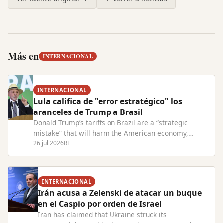
Más en
INTERNACIONAL
INTERNACIONAL
Lula califica de "error estratégico" los
aranceles de Trump a Brasil
Donald Trump’s tariffs on Brazil are a “strategic
mistake” that will harm the American economy,
President Lula has warned. Read Full Article at
26 jul 2026
RT
RT.com
INTERNACIONAL
Irán acusa a Zelenski de atacar un buque
en el Caspio por orden de Israel
Iran has claimed that Ukraine struck its