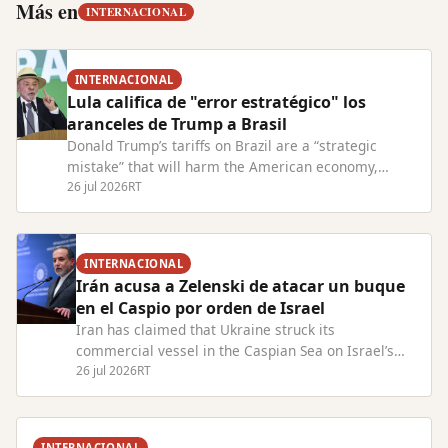
Más en
INTERNACIONAL
INTERNACIONAL
Lula califica de "error estratégico" los
aranceles de Trump a Brasil
Donald Trump’s tariffs on Brazil are a “strategic
mistake” that will harm the American economy,
President Lula has warned. Read Full Article at
26 jul 2026
RT
RT.com
INTERNACIONAL
Irán acusa a Zelenski de atacar un buque
en el Caspio por orden de Israel
Iran has claimed that Ukraine struck its
commercial vessel in the Caspian Sea on Israel’s
behalf Read Full Article at RT.com
26 jul 2026
RT
INTERNACIONAL