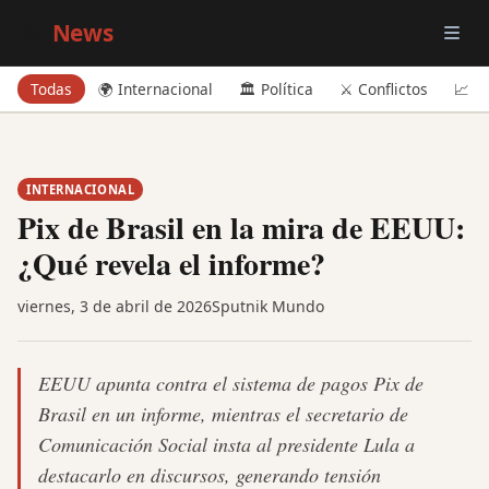
Big
News
Todas
🌍 Internacional
🏛️ Política
⚔️ Conflictos
📈 E
INTERNACIONAL
Pix de Brasil en la mira de EEUU:
¿Qué revela el informe?
viernes, 3 de abril de 2026
Sputnik Mundo
EEUU apunta contra el sistema de pagos Pix de
Brasil en un informe, mientras el secretario de
Comunicación Social insta al presidente Lula a
destacarlo en discursos, generando tensión