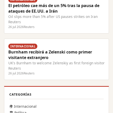
El petróleo cae más de un 5% tras la pausa de
ataques de EE.UU. a Irán
Oil slips more than 5% after US pauses strikes on Iran
Reuters
26 jul 2026
Reuters
INTERNACIONAL
Burnham recibirá a Zelenski como primer
visitante extranjero
UK's Burnham to welcome Zelenskiy as first foreign visitor
Reuters
26 jul 2026
Reuters
CATEGORÍAS
🌍 Internacional
🏛️ Política