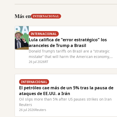
Más en
INTERNACIONAL
INTERNACIONAL
Lula califica de "error estratégico" los
aranceles de Trump a Brasil
Donald Trump’s tariffs on Brazil are a “strategic
mistake” that will harm the American economy,
President Lula has warned. Read Full Article at RT.
26 jul 2026
RT
INTERNACIONAL
El petróleo cae más de un 5% tras la pausa de
ataques de EE.UU. a Irán
Oil slips more than 5% after US pauses strikes on Iran
Reuters
26 jul 2026
Reuters