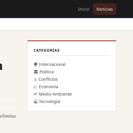
Inicio
Noticias
CATEGORÍAS
n
🌍 Internacional
🏛️ Política
⚔️ Conflictos
📈 Economía
🌱 Medio Ambiente
💻 Tecnología
 elimina