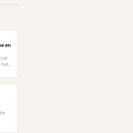
ue en
cial
 Full
tor