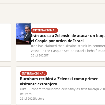
INTERNACIONAL
Irán acusa a Zelenski de atacar un buq
el Caspio por orden de Israel
Iran has claimed that Ukraine struck its commer
vessel in the Caspian Sea on Israel’s behalf Read
com
Article at RT.com
26 jul 2026
RT
INTERNACIONAL
Burnham recibirá a Zelenski como primer
visitante extranjero
UK's Burnham to welcome Zelenskiy as first foreign visi
Reuters
26 jul 2026
Reuters