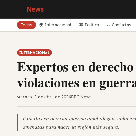
Big
News
Todas
🌍 Internacional
🏛️ Política
⚔️ Conflictos
INTERNACIONAL
Expertos en derecho
violaciones en guerr
viernes, 3 de abril de 2026
BBC News
Expertos en derecho internacional alegan violacio
amenazas para hacer la región más segura.