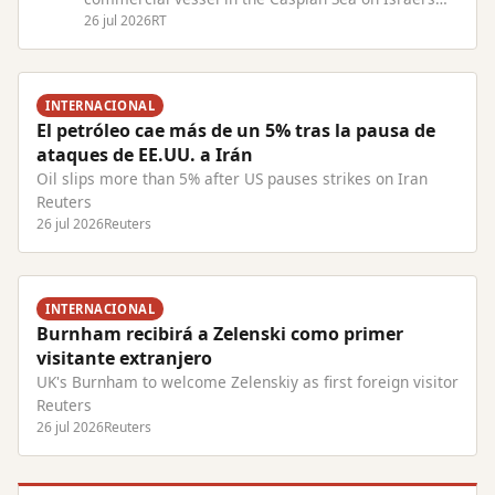
behalf Read Full Article at RT.com
26 jul 2026
RT
INTERNACIONAL
El petróleo cae más de un 5% tras la pausa de
ataques de EE.UU. a Irán
Oil slips more than 5% after US pauses strikes on Iran
Reuters
26 jul 2026
Reuters
INTERNACIONAL
Burnham recibirá a Zelenski como primer
visitante extranjero
UK's Burnham to welcome Zelenskiy as first foreign visitor
Reuters
26 jul 2026
Reuters