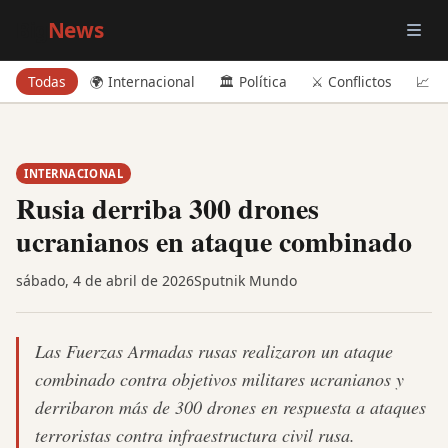
Big
News
Todas
🌍 Internacional
🏛️ Política
⚔️ Conflictos
📈 E
INTERNACIONAL
Rusia derriba 300 drones
ucranianos en ataque combinado
sábado, 4 de abril de 2026
Sputnik Mundo
Las Fuerzas Armadas rusas realizaron un ataque
combinado contra objetivos militares ucranianos y
derribaron más de 300 drones en respuesta a ataques
terroristas contra infraestructura civil rusa.