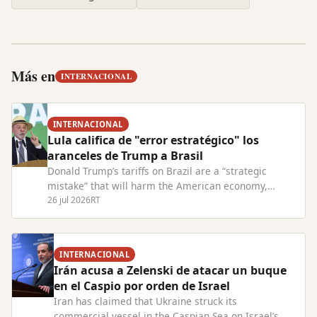
Más en
INTERNACIONAL
INTERNACIONAL
Lula califica de "error estratégico" los
aranceles de Trump a Brasil
Donald Trump’s tariffs on Brazil are a “strategic
mistake” that will harm the American economy,
President Lula has warned. Read Full Article at
26 jul 2026
RT
RT.com
INTERNACIONAL
Irán acusa a Zelenski de atacar un buque
en el Caspio por orden de Israel
Iran has claimed that Ukraine struck its
commercial vessel in the Caspian Sea on Israel’s