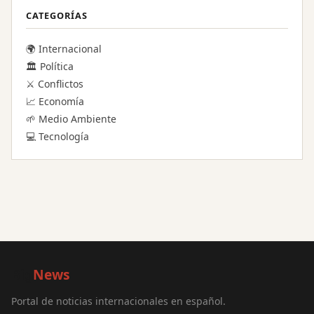
CATEGORÍAS
🌍 Internacional
🏛️ Política
⚔️ Conflictos
📈 Economía
🌱 Medio Ambiente
💻 Tecnología
Big
News
Portal de noticias internacionales en español.