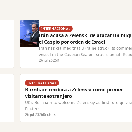
INTERNACIONAL
Irán acusa a Zelenski de atacar un buq
el Caspio por orden de Israel
Iran has claimed that Ukraine struck its commer
vessel in the Caspian Sea on Israel’s behalf Read
com
Article at RT.com
26 jul 2026
RT
INTERNACIONAL
Burnham recibirá a Zelenski como primer
visitante extranjero
UK's Burnham to welcome Zelenskiy as first foreign visi
Reuters
26 jul 2026
Reuters