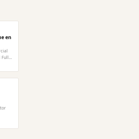
ue en
cial
 Full
tor