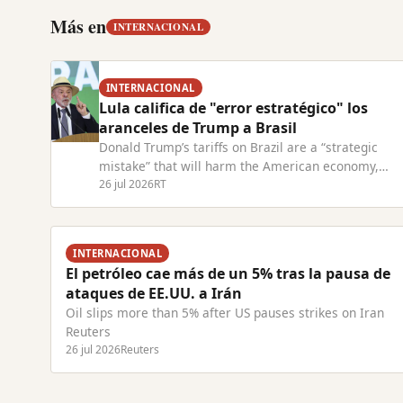
Más en
INTERNACIONAL
INTERNACIONAL
Lula califica de "error estratégico" los
aranceles de Trump a Brasil
Donald Trump’s tariffs on Brazil are a “strategic
mistake” that will harm the American economy,
President Lula has warned. Read Full Article at RT.
26 jul 2026
RT
INTERNACIONAL
El petróleo cae más de un 5% tras la pausa de
ataques de EE.UU. a Irán
Oil slips more than 5% after US pauses strikes on Iran
Reuters
26 jul 2026
Reuters