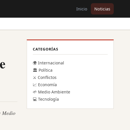
Inicio
Noticias
CATEGORÍAS
e
🌍 Internacional
🏛️ Política
⚔️ Conflictos
📈 Economía
🌱 Medio Ambiente
💻 Tecnología
te Medio