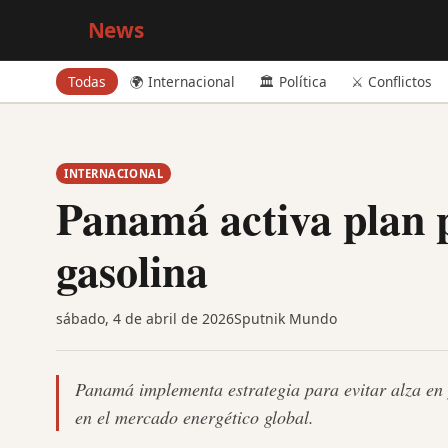
Big
News
Todas
🌍 Internacional
🏛️ Política
⚔️ Conflictos
INTERNACIONAL
Panamá activa plan p
gasolina
sábado, 4 de abril de 2026
Sputnik Mundo
Panamá implementa estrategia para evitar alza en 
en el mercado energético global.