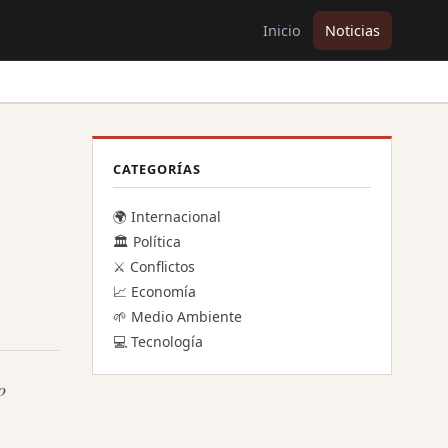
Inicio
Noticias
CATEGORÍAS
🌍 Internacional
🏛️ Política
⚔️ Conflictos
📈 Economía
🌱 Medio Ambiente
💻 Tecnología
o