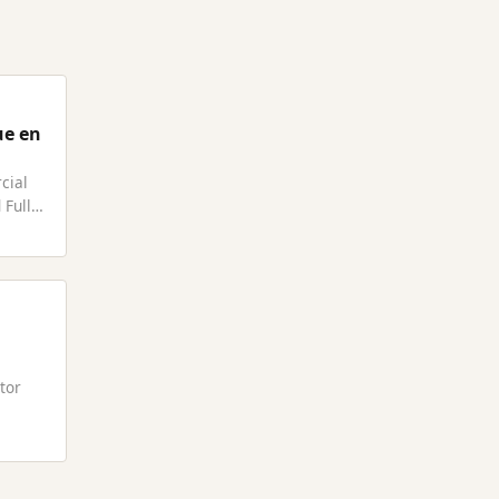
ue en
cial
 Full
tor