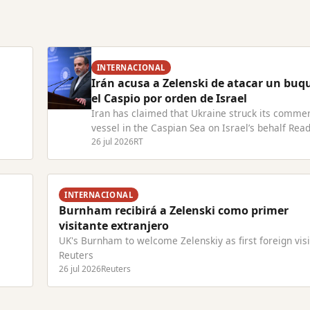
INTERNACIONAL
Irán acusa a Zelenski de atacar un buq
el Caspio por orden de Israel
Iran has claimed that Ukraine struck its commer
vessel in the Caspian Sea on Israel’s behalf Read
com
Article at RT.com
26 jul 2026
RT
INTERNACIONAL
Burnham recibirá a Zelenski como primer
visitante extranjero
UK's Burnham to welcome Zelenskiy as first foreign visi
Reuters
26 jul 2026
Reuters