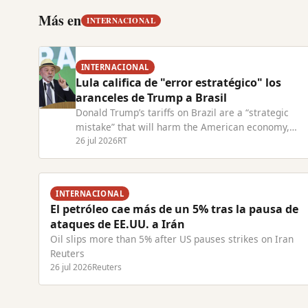
Más en
INTERNACIONAL
INTERNACIONAL
Lula califica de "error estratégico" los
aranceles de Trump a Brasil
Donald Trump’s tariffs on Brazil are a “strategic
mistake” that will harm the American economy,
President Lula has warned. Read Full Article at RT.
26 jul 2026
RT
INTERNACIONAL
El petróleo cae más de un 5% tras la pausa de
ataques de EE.UU. a Irán
Oil slips more than 5% after US pauses strikes on Iran
Reuters
26 jul 2026
Reuters